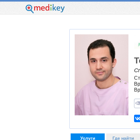
Т
С
Ст
Вр
Вр
Услуги
Где найти