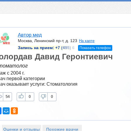
Автор мед
Москва, Ленинский пр-т, д. 123
На карте
Запись на прием:
+7 (495) 6
Показать телефон
олордав Давид Геронтиевич
томатолог
аж с 2004 г.
ач первой категории
ач оказывает услуги: Стоматология
54
0
0
Оценки и отзывы
Похожие врачи