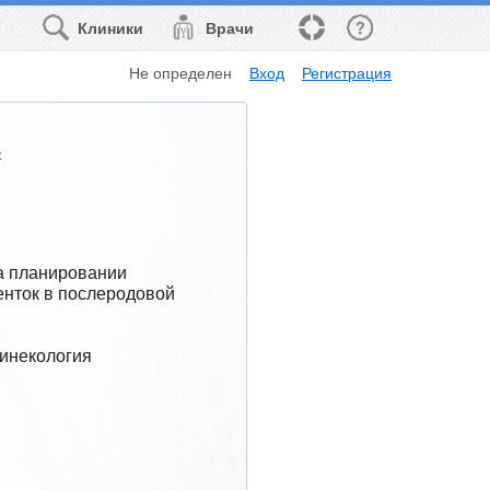
Клиники
Врачи
Не определен
Вход
Регистрация
е
а планировании 
нток в послеродовой 
Гинекология