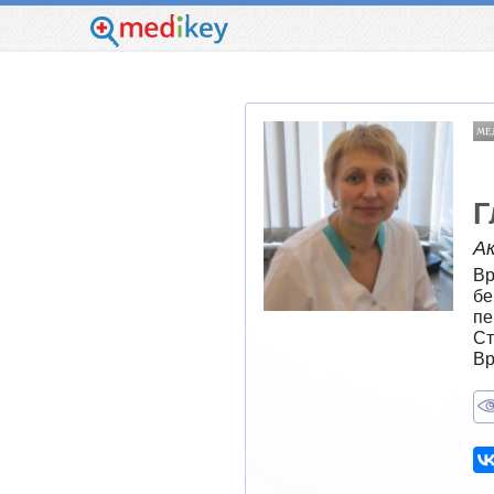
Г
А
Вр
бе
пе
Ст
Вр