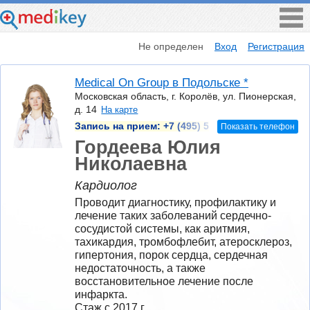
Не определен
Вход
Регистрация
Medical On Group в Подольске *
Московская область, г. Королёв, ул. Пионерская,
д. 14
На карте
Запись на прием:
+7 (495) 5
Показать телефон
Гордеева Юлия
Николаевна
Кардиолог
Проводит диагностику, профилактику и 
лечение таких заболеваний сердечно-
сосудистой системы, как аритмия, 
тахикардия, тромбофлебит, атеросклероз, 
гипертония, порок сердца, сердечная 
недостаточность, а также 
восстановительное лечение после 
инфаркта.
Стаж с 2017 г.