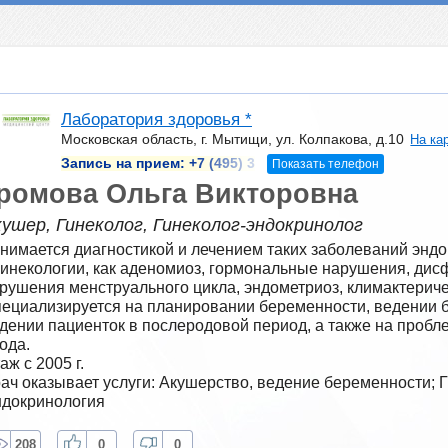
Лаборатория здоровья *
Московская область, г. Мытищи, ул. Колпакова, д.10
На ка
Запись на прием:
+7 (495) 3
Показать телефон
ромова Ольга Викторовна
ушер, Гинеколог, Гинеколог-эндокринолог
нимается диагностикой и лечением таких заболеваний эндо
гинекологии, как аденомиоз, гормональные нарушения, дисф
рушения менструального цикла, эндометриоз, климактериче
ециализируется на планировании беременности, ведении б
дении пациенток в послеродовой период, а также на проб
ода.
аж с 2005 г.
ач оказывает услуги: Акушерство, ведение беременности; Г
докринология
208
0
0