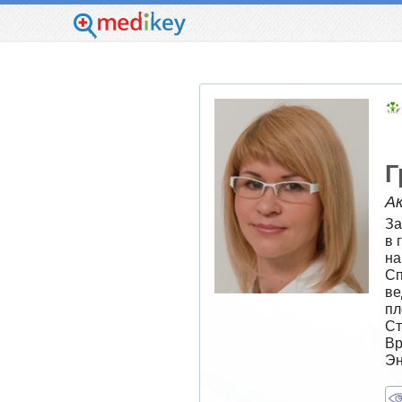
Г
Ак
За
в 
на
Сп
ве
пл
Ст
Вр
Эн