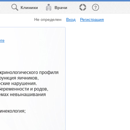
Клиники
Врачи
Не определен
Вход
Регистрация
рте
кринологического профиля 
ункция яичников, 
ские нарушения. 
еременности и родов, 
лемах невынашивания 
инекология; 