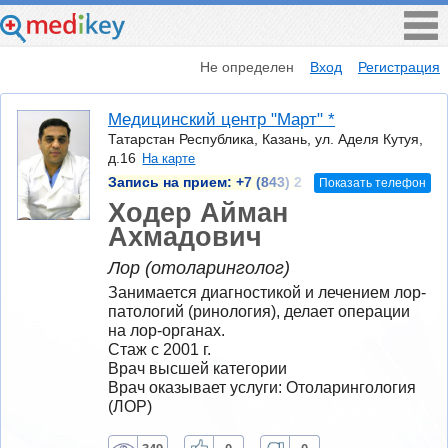
Не определен
Вход
Регистрация
Медицинский центр "Март" *
Татарстан Республика, Казань, ул. Аделя Кутуя,
д.16
На карте
Запись на прием:
+7 (843) 2
Показать телефон
Ходер Айман
Ахмадович
Лор (отоларинголог)
Занимается диагностикой и лечением лор-
патологий (ринология), делает операции 
на лор-органах.
Стаж с 2001 г.
Врач высшей категории
Врач оказывает услуги: Отоларингология 
(ЛОР)