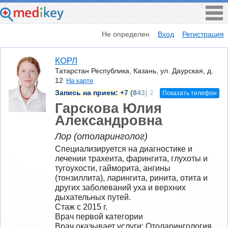
Не определен
Вход
Регистрация
КОРЛ
Татарстан Республика, Казань, ул. Даурская, д.
12
На карте
Запись на прием:
+7 (843) 2
Показать телефон
Гарскова Юлия
Александровна
Лор (отоларинголог)
Специализируется на диагностике и 
лечении трахеита, фарингита, глухоты и 
тугоухости, гайморита, ангины 
(тонзиллита), ларингита, ринита, отита и 
других заболеваний уха и верхних 
дыхательных путей.
Стаж с 2015 г.
Врач первой категории
Врач оказывает услуги: Отоларингология 