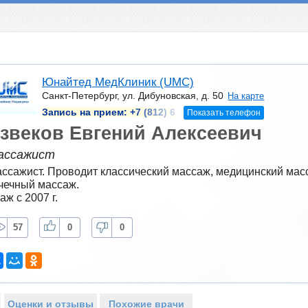
Юнайтед МедКлиник (UMC)
Санкт-Петербург, ул. Дибуновская, д. 50
На карте
Запись на прием:
+7 (812) 6
Показать телефон
звеков Евгений Алексеевич
ассажист
ссажист. Проводит классический массаж, медицинский масс
чечный массаж.
аж с 2007 г.
57
0
0
Оценки и отзывы
Похожие врачи