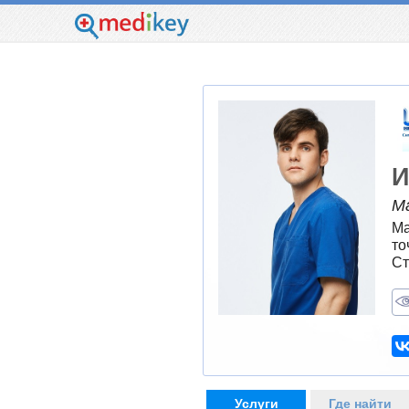
И
М
Ма
то
Ст
Услуги
Где найти