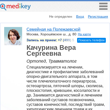
Не определен
Вход
Регистрация
Семейная на Полежаевской
Москва, Хорошёвское ш., д. 80
На карте
Запись на прием:
+7 (499) 5
Показать телефон
Качурина Вера
Сергеевна
Ортопед, Травматолог
Специализируется на лечении, 
диагностике и профилактике заболеваний 
опорно-двигательного аппарата, в том 
числе плечелопаточного периартроза, 
остеоартроза, пяточной шпоры, сколиоза, 
плоскостопия, кривошеи, косолапости и 
др. Занимается диагностикой и лечением 
заболеваний суставов позвоночника, 
суставов конечностей, последствий травм, 
хирургическим лечением травм и их 