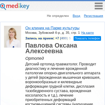
Не определен
Вход
Регистрация
Он клиник на Парке культуры
Москва, Зубовский б-р, д. 35, стр. 1
На карте
Запись на прием:
+7 (499) 5
Показать телефон
Павлова Оксана
Алексеевна
Ортопед
Детский ортопед-травматолог. Проводит 
диагностику и лечение врожденной 
патологии опорно-двигательного аппарата 
у детей (врожденная мышечная кривошея, 
воронкообразные и килевидные 
деформации грудной клетки, дисплазия 
тазобедренного сустава, врожденная 
косолапость и т.д.), лечение 
приобретенных деформаций 
костномышечной системы (нарушение 