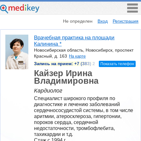
Не определен
Вход
Регистрация
Врачебная практика на площади
Калинина *
Новосибирская область, Новосибирск, проспект
Красный, д. 163
На карте
Запись на прием:
+7 (383) 2
Показать телефон
Кайзер Ирина
Владимировна
Кардиолог
Специалист широкого профиля по 
диагностике и лечению заболеваний 
сердечнососудистой системы, в том числе 
аритмии, атеросклероза, гипертонии, 
пороков сердца, сердечной 
недостаточности, тромбофлебита, 
тахикардии и т.д.
Стаж с 1994 г.