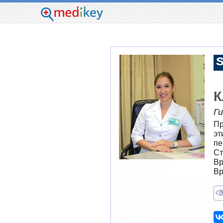
К
Г
Пр
эт
пе
Ст
Вр
Вр