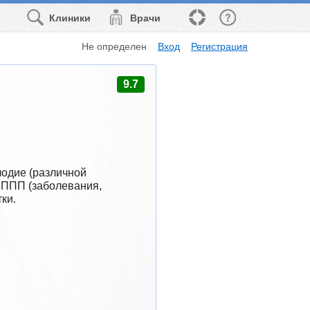
Клиники
Врачи
Не определен
Вход
Регистрация
9.7
одие (различной 
ЗППП (заболевания, 
ки.