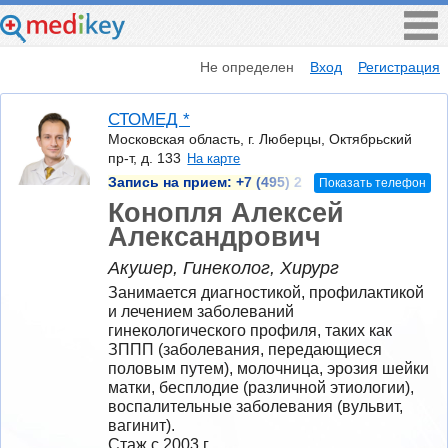
Не определен
Вход
Регистрация
СТОМЕД *
Московская область, г. Люберцы, Октябрьский
пр-т, д. 133
На карте
Запись на прием:
+7 (495) 2
Показать телефон
Конопля Алексей
Александрович
Акушер, Гинеколог, Хирург
Занимается диагностикой, профилактикой 
и лечением заболеваний 
гинекологического профиля, таких как 
ЗППП (заболевания, передающиеся 
половым путем), молочница, эрозия шейки 
матки, бесплодие (различной этиологии), 
воспалительные заболевания (вульвит, 
вагинит).
Стаж с 2003 г.