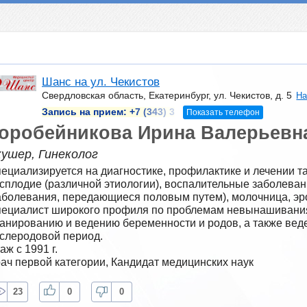
Шанс на ул. Чекистов
Свердловская область, Екатеринбург, ул. Чекистов, д. 5
На
Запись на прием:
+7 (343) 3
Показать телефон
оробейникова Ирина Валерьевн
кушер, Гинеколог
ециализируется на диагностике, профилактике и лечении так
сплодие (различной этиологии), воспалительные заболевани
аболевания, передающиеся половым путем), молочница, эро
ециалист широкого профиля по проблемам невынашивания
анированию и ведению беременности и родов, а также веде
слеродовой период.
аж с 1991 г.
ач первой категории, Кандидат медицинских наук
23
0
0