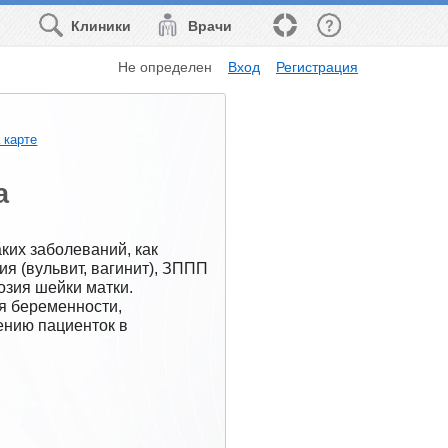
Клиники
Врачи
Не определен
Вход
Регистрация
 карте
а
их заболеваний, как 
я (вульвит, вагинит), ЗППП 
зия шейки матки. 
 беременности, 
нию пациенток в 