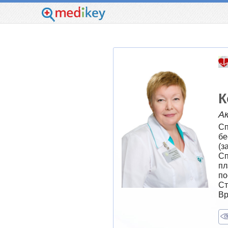
К
А
Сп
бе
(з
Сп
пл
по
Ст
Вр