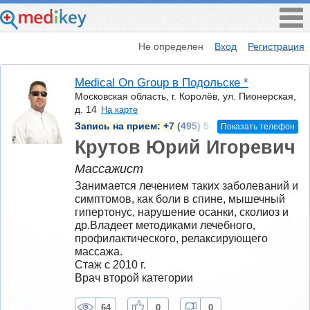
Не определен
Вход
Регистрация
Medical On Group в Подольске *
Московская область, г. Королёв, ул. Пионерская,
д. 14
На карте
Запись на прием:
+7 (495) 5
Показать телефон
Крутов Юрий Игоревич
Массажист
Занимается лечением таких заболеваний и 
симптомов, как боли в спине, мышечный 
гипертонус, нарушение осанки, сколиоз и 
др.Владеет методиками лечебного, 
профилактического, релаксирующего 
массажа.
Стаж с 2010 г.
Врач второй категории
64
0
0