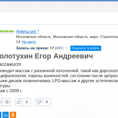
Апельсин *
Московская область, Московская область, мкрн. Строитель,
14
На карте
Запись на прием:
+7 (495) 6
Показать телефон
олотухин Егор Андреевич
ассажист
оводит массаж с различной патологией, такой как дорсопат
цефалопатия, парезы конечностей, состояние после артрос
ыжи дисков позвоночника. LPG-массаж и другие эстетически
гуры.
аж с 2009 г.
72
0
0