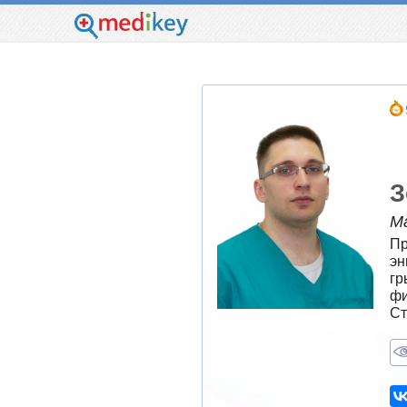
З
М
Пр
эн
гр
фи
Ст