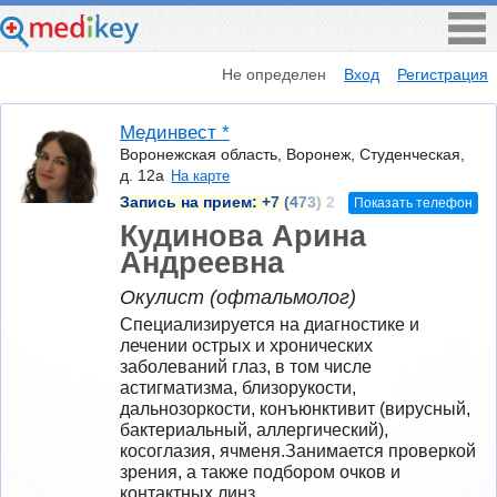
Не определен
Вход
Регистрация
Мединвест *
Воронежская область, Воронеж, Студенческая,
д. 12а
На карте
Запись на прием:
+7 (473) 2
Показать телефон
Кудинова Арина
Андреевна
Окулист (офтальмолог)
Специализируется на диагностике и 
лечении острых и хронических 
заболеваний глаз, в том числе 
астигматизма, близорукости, 
дальнозоркости, конъюнктивит (вирусный, 
бактериальный, аллергический), 
косоглазия, ячменя.Занимается проверкой 
зрения, а также подбором очков и 
контактных линз.