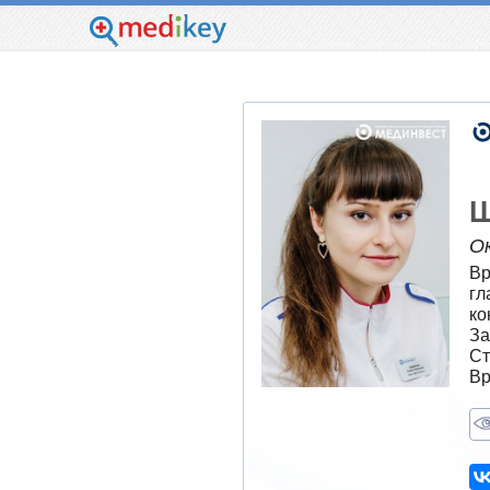
Ш
О
Вр
гл
ко
За
Ст
Вр