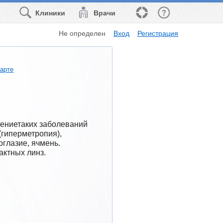
Клиники
Врачи
Не определен
Вход
Регистрация
карте
ениетаких заболеваний 
(гиперметропия), 
глазие, ячмень. 
актных линз.