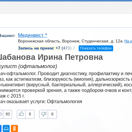
Мединвест *
Воронежская область, Воронеж, Студенческая, д. 12а
На 
Запись на прием:
+7 (473) 2
Показать телефон
абанова Ирина Петровна
кулист (офтальмолог)
ач-офтальмолог. Проводит диагностику, профилактику и леч
аз, как астигматизм, близорукость (миопия), дальнозоркость 
нъюнктивит (вирусный, бактериальный, аллергический), косо
нимается проверкой зрения, а также подбором очков и конт
аж с 2015 г.
ач оказывает услуги: Офтальмология
93
0
0