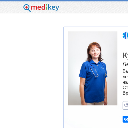
К
П
Вы
ле
на
Ст
Вр