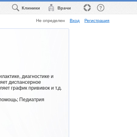
Клиники
Врачи
Не определен
Вход
Регистрация
актике, диагностике и 
яет диспансерное 
яет график прививок и т.д.
 помощь; Педиатрия