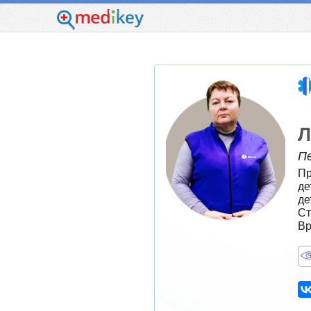
Л
П
Пр
де
де
Ст
Вр