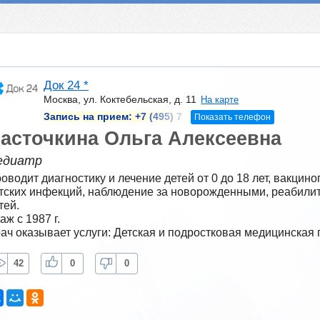
Док 24 *
Москва, ул. Коктебельская, д. 11
На карте
Запись на прием:
+7 (495) 7
Показать телефон
асточкина Ольга Алексеевна
едиатр
оводит диагностику и лечение детей от 0 до 18 лет, вакцино
тских инфекций, наблюдение за новорожденными, реабили
тей.
аж с 1987 г.
ач оказывает услуги: Детская и подростковая медицинская
42
0
0