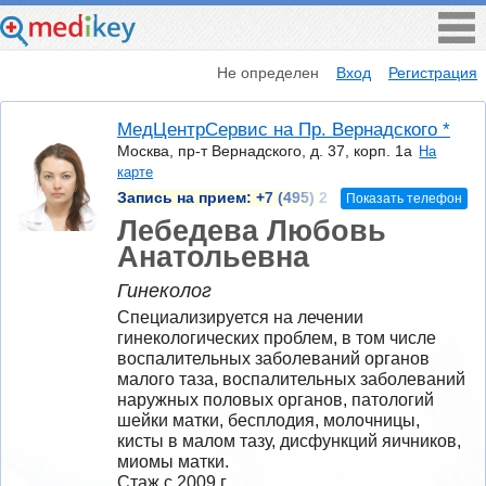
Не определен
Вход
Регистрация
МедЦентрСервис на Пр. Вернадского *
Москва, пр-т Вернадского, д. 37, корп. 1а
На
карте
Запись на прием:
+7 (495) 2
Показать телефон
Лебедева Любовь
Анатольевна
Гинеколог
Специализируется на лечении 
гинекологических проблем, в том числе 
воспалительных заболеваний органов 
малого таза, воспалительных заболеваний 
наружных половых органов, патологий 
шейки матки, бесплодия, молочницы, 
кисты в малом тазу, дисфункций яичников, 
миомы матки.
Стаж с 2009 г.