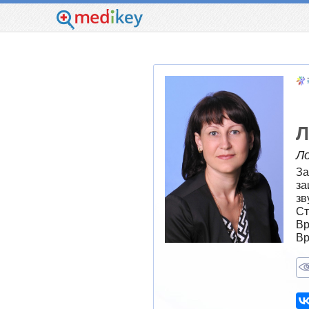
Л
Л
За
за
зв
Ст
Вр
Вр