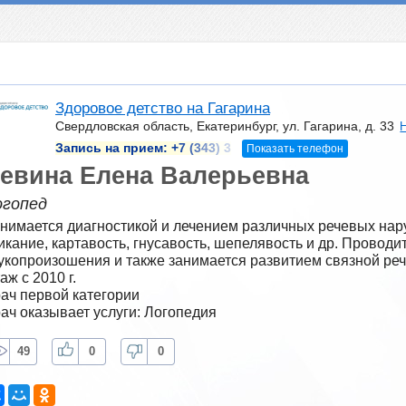
Здоровое детство на Гагарина
Свердловская область, Екатеринбург, ул. Гагарина, д. 33
Запись на прием:
+7 (343) 3
Показать телефон
евина Елена Валерьевна
огопед
нимается диагностикой и лечением различных речевых нару
икание, картавость, гнусавость, шепелявость и др. Проводи
укопроизошения и также занимается развитием связной речи
аж с 2010 г.
ач первой категории
ач оказывает услуги: Логопедия
49
0
0