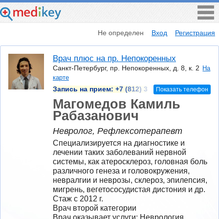
Не определен
Вход
Регистрация
Врач плюс на пр. Непокоренных
Санкт-Петербург, пр. Непокоренных, д. 8, к. 2
На
карте
Запись на прием:
+7 (812) 3
Показать телефон
Магомедов Камиль
Рабазанович
Невролог, Рефлексотерапевт
Специализируется на диагностике и 
лечении таких заболеваний нервной 
системы, как атеросклероз, головная боль 
различного генеза и головокружения, 
невралгии и неврозы, склероз, эпилепсия, 
мигрень, вегетососудистая дистония и др.
Стаж с 2012 г.
Врач второй категории
Врач оказывает услуги: Неврология