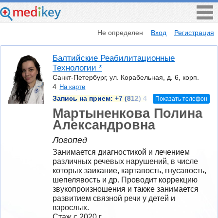
Не определен
Вход
Регистрация
Балтийские Реабилитационные
Технологии *
Санкт-Петербург, ул. Корабельная, д. 6, корп.
4
На карте
Запись на прием:
+7 (812) 4
Показать телефон
Мартыненкова Полина
Александровна
Логопед
Занимается диагностикой и лечением 
различных речевых нарушений, в числе 
которых заикание, картавость, гнусавость, 
шепелявость и др. Проводит коррекцию 
звукопроизношения и также занимается 
развитием связной речи у детей и 
взрослых.
Стаж с 2020 г.