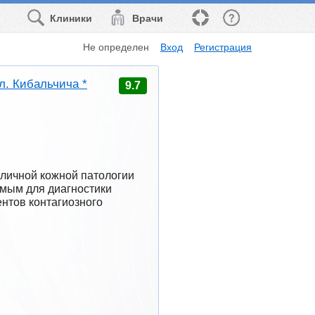
Клиники
Врачи
Не определен
Вход
Регистрация
л. Кибальчича *
9.7
личной кожной патологии 
мым для диагностики 
тов контагиозного 