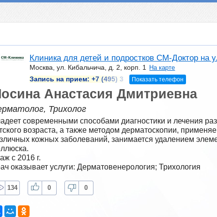
Клиника для детей и подростков СМ-Доктор на у
Москва, ул. Кибальчича, д. 2, корп. 1
На карте
Запись на прием:
+7 (495) 3
Показать телефон
осина Анастасия Дмитриевна
ерматолог, Трихолог
адеет современными способами диагностики и лечения раз
тского возраста, а также методом дерматоскопии, применяе
зличных кожных заболеваний, занимается удалением элемен
ллюска.
аж с 2016 г.
ач оказывает услуги: Дерматовенерология; Трихология
134
0
0