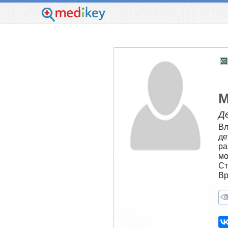
М
Д
Вл
де
ра
мо
Ст
Вр