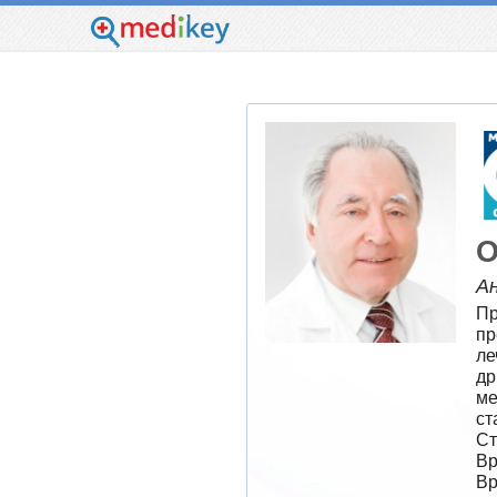
О
Ан
Пр
пр
ле
др
ме
ст
Ст
Вр
Вр