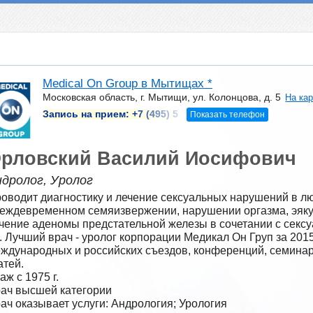
Medical On Group в Мытищах *
Московская область, г. Мытищи, ул. Колонцова, д. 5
На ка
Запись на прием:
+7 (495) 5
Показать телефон
рловский Василий Иосифович
дролог, Уролог
оводит диагностику и лечение сексуальных нарушений в лю
еждевременном семяизвержении, нарушении оргазма, эяку
чение аденомы предстательной железы в сочетании с секс
. Лучший врач - уролог корпорации Медикал Он Груп за 2015 
ждународных и российских съездов, конференций, семинаров
атей.
аж с 1975 г.
ач высшей категории
ач оказывает услуги: Андрология; Урология