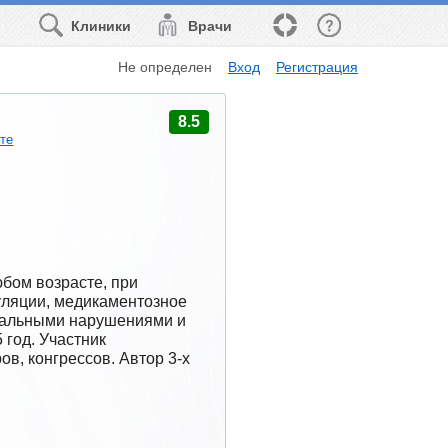
Клиники
Врачи
Не определен
Вход
Регистрация
8.5
рте
бом возрасте, при 
ляции, медикаментозное 
уальными нарушениями и 
год. Участник 
, конгрессов. Автор 3-х 