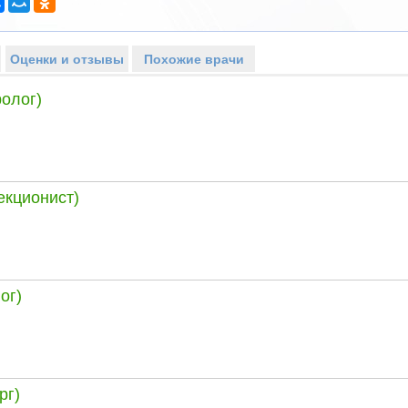
Оценки и отзывы
Похожие врачи
олог)
екционист)
ог)
рг)