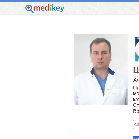
Ш
Ан
Пр
мо
ка
Ст
Вр