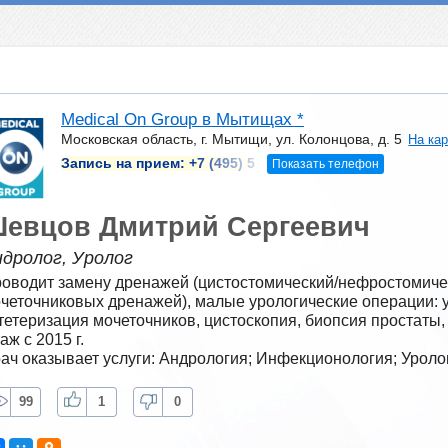
Medical On Group в Мытищах *
Московская область, г. Мытищи, ул. Колонцова, д. 5
На ка
Запись на прием:
+7 (495) 5
Показать телефон
евцов Дмитрий Сергеевич
дролог, Уролог
оводит замену дренажей (цистостомический/нефростомиче
четочниковых дренажей), малые урологические операции: у
тетеризация мочеточников, цистоскопия, биопсия простаты,
аж с 2015 г.
ач оказывает услуги: Андрология; Инфекционология; Уроло
99
1
0