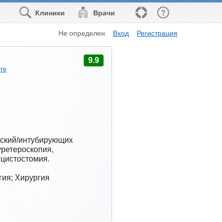
Клиники
Врачи
Не определен
Вход
Регистрация
9.9
рте
ский/интубирующих 
ретероскопия, 
 цистостомия.
гия; Хирургия