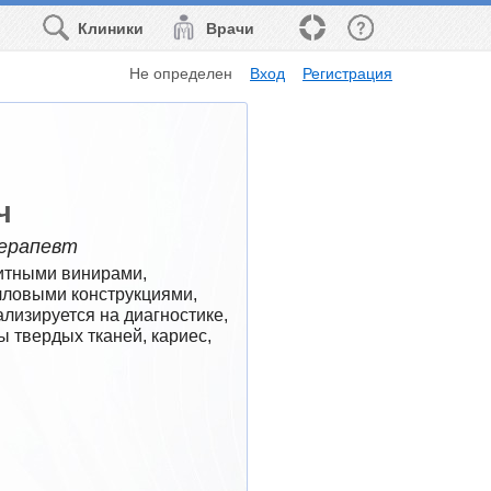
Клиники
Врачи
Не определен
Вход
Регистрация
ч
ерапевт
итными винирами, 
ловыми конструкциями, 
изируется на диагностике, 
 твердых тканей, кариес, 