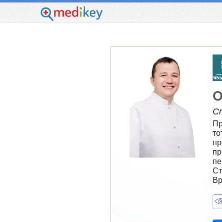
О
С
Пр
то
пр
пр
пе
Ст
Вр