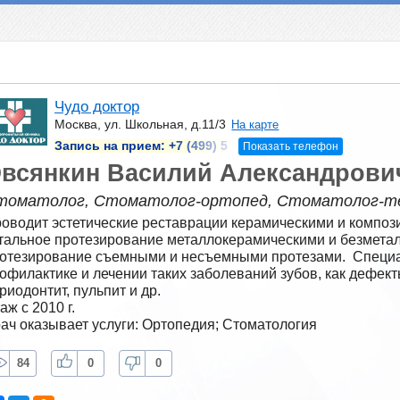
Чудо доктор
Москва, ул. Школьная, д.11/3
На карте
Запись на прием:
+7 (499) 5
Показать телефон
всянкин Василий Александрови
томатолог, Стоматолог-ортопед, Стоматолог-т
оводит эстетические реставрации керамическими и композ
тальное протезирование металлокерамическими и безметал
отезирование съемными и несъемными протезами.  Специал
офилактике и лечении таких заболеваний зубов, как дефекты
риодонтит, пульпит и др.
аж с 2010 г.
ач оказывает услуги: Ортопедия; Стоматология
84
0
0