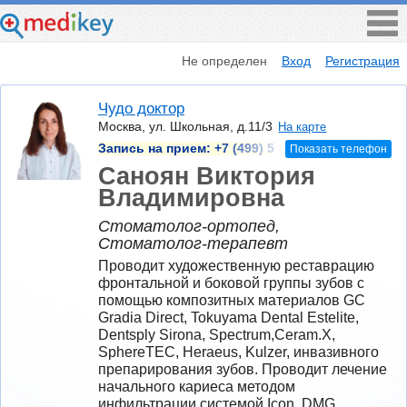
Не определен
Вход
Регистрация
Чудо доктор
Москва, ул. Школьная, д.11/3
На карте
Запись на прием:
+7 (499) 5
Показать телефон
Саноян Виктория
Владимировна
Стоматолог-ортопед,
Стоматолог-терапевт
Проводит художественную реставрацию 
фронтальной и боковой группы зубов с 
помощью композитных материалов GC 
Gradia Direct, Tokuyama Dental Estelite, 
Dentsply Sirona, Spectrum,Ceram.X, 
SphereTEC, Heraeus, Kulzer, инвазивного 
препарирования зубов. Проводит лечение 
начального кариеса методом 
инфильтрации системой Icon, DMG, 