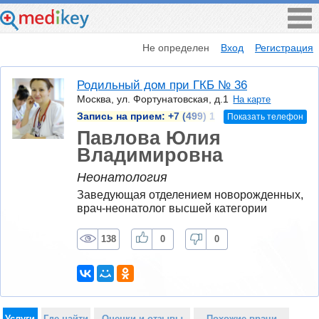
Не определен
Вход
Регистрация
Родильный дом при ГКБ № 36
Москва, ул. Фортунатовская, д.1
На карте
Запись на прием:
+7 (499) 1
Показать телефон
Павлова Юлия
Владимировна
Неонатология
Заведующая отделением новорожденных, 
врач-неонатолог высшей категории
138
0
0
Услуги
Где найти
Оценки и отзывы
Похожие врачи