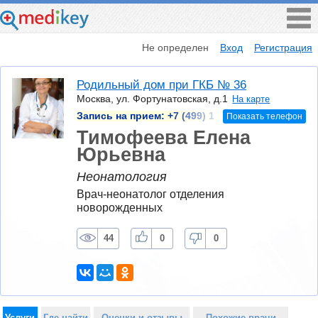
Не определен
Вход
Регистрация
Родильный дом при ГКБ № 36
Москва, ул. Фортунатовская, д.1
На карте
Запись на прием:
+7 (499) 1
Показать телефон
Тимофеева Елена
Юрьевна
Неонатология
Врач-неонатолог отделения 
новорожденных
44
0
0
Услуги
Где найти
Оценки и отзывы
Похожие врачи