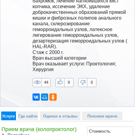
бахромок, лечение нагноившихся кист 
копчика, иссечение ЭКХ, удаление  
доброкачественных образований прямой 
кишки и фиброзных полипов анального 
канала, склерозирование 
геморроидальных узлов, латексное 
лигирование геморроидальных узлов, 
дезартеризация геморроидальных узлов ( 
HAL-RAR).
Стаж с 2000 г.
Врач высшей категории
Врач оказывает услуги: Проктология; 
Хирургия
44
0
0
Услуги
Где найти
Оценки и отзывы
Похожие врачи
Прием врача (колопроктолог)
Стоимость: