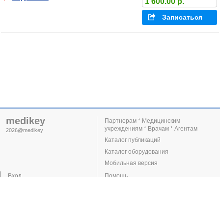
1 600.00 р.
Записаться
medikey
Партнерам * Медицинским
учреждениям * Врачам * Агентам
2026@medikey
Каталог публикаций
Каталог оборудования
Мобильная версия
Вход
Помощь
Регистрация
Поддержка
Клиники
Врачи