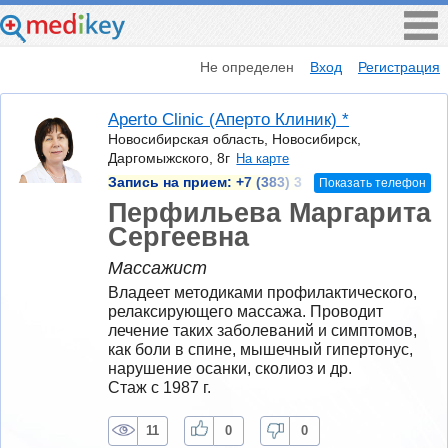
Не определен
Вход
Регистрация
Aperto Сlinic (Аперто Клиник) *
Новосибирская область, Новосибирск,
Даргомыжского, 8г
На карте
Запись на прием:
+7 (383) 3
Показать телефон
Перфильева Маргарита
Сергеевна
Массажист
Владеет методиками профилактического, 
релаксирующего массажа. Проводит 
лечение таких заболеваний и симптомов, 
как боли в спине, мышечный гипертонус, 
нарушение осанки, сколиоз и др.
Стаж с 1987 г.
11
0
0