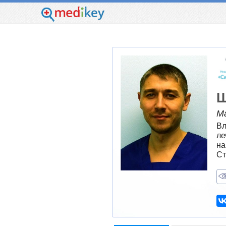
Ш
М
Вл
ле
на
Ст