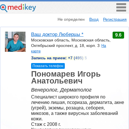
Не определен
Вход
Регистрация
Ваш доктор Люберцы *
9.6
Московская область, Московская область,
Октябрьский проспект, д. 18, корп. 3
На
карте
Запись на прием:
+7 (495) 5
Показать телефон
Пономарев Игорь
Анатольевич
Венеролог, Дерматолог
Специалист широкого профиля по 
лечению лишая, псориаза, дерматита, акне 
(угрей), экземы, розацеа, себорея, 
микозов, а также вирусных заболеваний 
кожи.
Стаж с 2008 г.