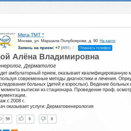
Мега-ТМТ *
Москва, ул. Маршала Полубоярова, д. 90
На карте
Запись на прием:
+7 (495) 7
Показать телефон
ой Алёна Владимировна
енеролог, Дерматолог
дет амбулаторный прием, оказывает квалифицированную м
пользуя современные методы диагностики и лечения. Опред
следования больных (детей и взрослых). Ведение больных 
 момента выписки из стационара. Проведение проф. осмотр
кументации.
аж с 2008 г.
ач оказывает услуги: Дерматовенерология
59
0
0