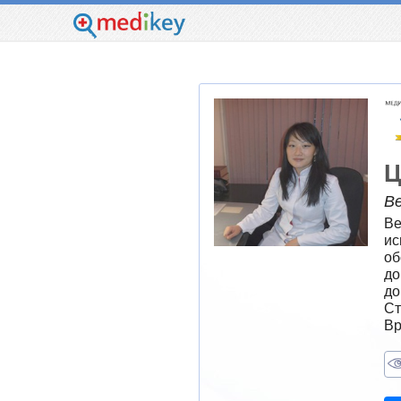
Ц
В
Ве
ис
об
до
до
Ст
Вр