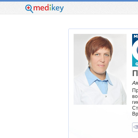
П
А
Пр
во
ги
Ст
Вр