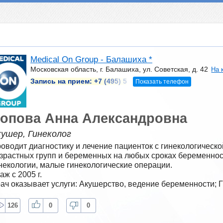
Medical On Group - Балашиха *
Московская область, г. Балашиха, ул. Советская, д. 42
На 
Запись на прием:
+7 (495) 5
Показать телефон
опова Анна Александровна
кушер, Гинеколог
оводит диагностику и лечение пациенток с гинекологическо
зрастных групп и беременных на любых сроках беременност
некологии, малые гинекологические операции.
аж с 2005 г.
ач оказывает услуги: Акушерство, ведение беременности; 
126
0
0