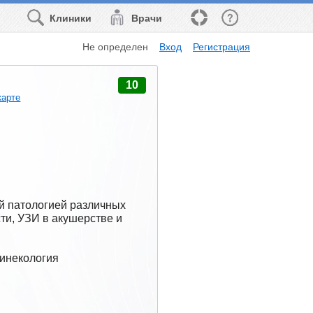
Клиники
Врачи
Не определен
Вход
Регистрация
10
карте
й патологией различных 
и, УЗИ в акушерстве и 
Гинекология