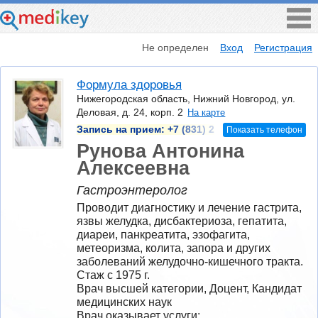
Не определен
Вход
Регистрация
Формула здоровья
Нижегородская область, Нижний Новгород, ул.
Деловая, д. 24, корп. 2
На карте
Запись на прием:
+7 (831) 2
Показать телефон
Рунова Антонина
Алексеевна
Гастроэнтеролог
Проводит диагностику и лечение гастрита, 
язвы желудка, дисбактериоза, гепатита, 
диареи, панкреатита, эзофагита, 
метеоризма, колита, запора и других 
заболеваний желудочно-кишечного тракта.
Стаж с 1975 г.
Врач высшей категории, Доцент, Кандидат 
медицинских наук
Врач оказывает услуги: 