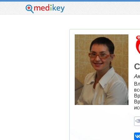
С
А
Вл
вс
Вр
Вр
ис