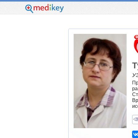
Т
У
Пр
ра
Ст
Вр
ис