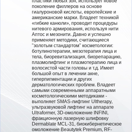
пластики любых зон, использует новое 
поколение филлеров на основе 
гиалуроновой кислоты, европейские и 
американские марки. Владеет техникой 
«гибкие канюли», проводит процедуры 
нитевого армирования, используя нити 
Аптос и мезонити. Давно и успешно 
применяет методики, считающиеся 
"золотым стандартом" косметологии: 
ботулинотерапии, мезотерапия лица и 
тела, биоревитализация, биорепарацию, 
плазмолифтинг и плазмотерапию лица и 
волосистой части головы и т.д. Имеет 
большой опыт в лечении акне, 
гиперпигментации и других 
дерматологических проблем. Владеет 
самыми современными аппаратными 
косметологическими методиками - 
выполняет SMAS-лифтинг Ultherapy, 
ультразвуковой лифтинг на аппарате 
Ultraformer, 3D-омоложение INFINI, 
фракционную лазерную шлифовку 
Dermablate MCL-31, биокибернетическое 
омоложение Beautytek Premium, RF-