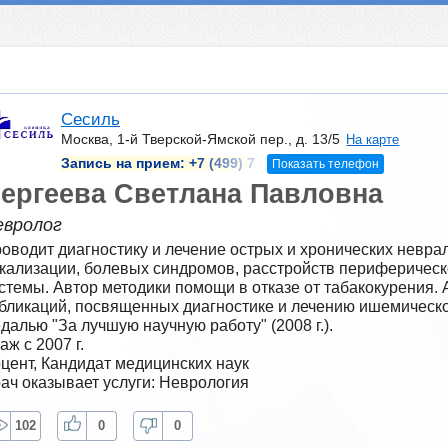
Сесиль
Москва, 1-й Тверской-Ямской пер., д. 13/5
На карте
Запись на прием:
+7 (499) 7
Показать телефон
ергеева Светлана Павловна
евролог
оводит диагностику и лечение острых и хронических неврал
кализации, болевых синдромов, расстройств периферическо
стемы. Автор методики помощи в отказе от табакокурения. 
бликаций, посвященных диагностике и лечению ишемическог
далью "За лучшую научную работу" (2008 г.).
аж с 2007 г.
цент, Кандидат медицинских наук
ач оказывает услуги: Неврология
102
0
0