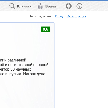
Клиники
Врачи
Не определен
Вход
Регистрация
9.6
гий различной 
й и вегетативной нервной 
Автор 30 научных 
о инсульта. Награждена 