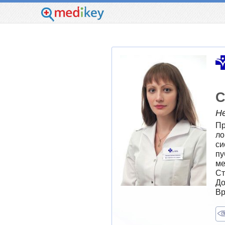
С
Н
Пр
ло
си
пу
ме
Ст
До
Вр