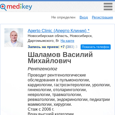
Не определен
Вход
Регистрация
Aperto Сlinic (Аперто Клиник) *
Новосибирская область, Новосибирск,
Даргомыжского, 8г
На карте
Запись на прием:
+7 (383) 3
Показать телефон
Шаламов Василий
Михайлович
Рентгенолог
Проводит рентгенологические 
обследования в пульмонологии, 
кардиологии, гастроэнтерологии, урологии, 
гинекологии, отоларингологии, 
неврологии, травматологии, 
ревматологии, эндокринологии, педиатрии 
маммологии, хирургии.
Стаж с 2006 г.
Врач высшей категории