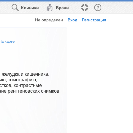
Клиники
Врачи
Не определен
Вход
Регистрация
На карте
желудка и кишечника, 
ю, томографию, 
тков, контрастные 
е рентгеновских снимков, 