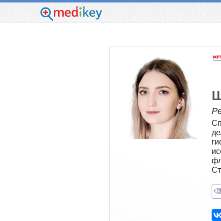
Ш
Р
Сп
де
ги
ис
фл
Ст