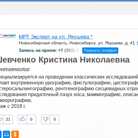
МРТ Эксперт на ул. Якушева *
Новосибирская область, Новосибирск, ул. Якушева, д. 41
Запись на прием:
+7 (383) 3
Показать телефон
евченко Кристина Николаевна
ентгенолог
ециализируется на проведении классических исследований 
лает внутривенную урографию, фистулографию, цистографи
стеросальпингографию, рентгенографию сосцевидных отрос
следования придаточный пазух носа, маммографию, описани
юорографию. 
аж с 2018 г.
21
0
0