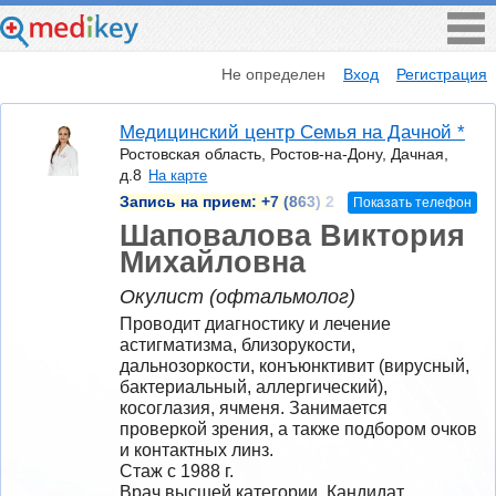
Не определен
Вход
Регистрация
Медицинский центр Семья на Дачной *
Ростовская область, Ростов-на-Дону, Дачная,
д.8
На карте
Запись на прием:
+7 (863) 2
Показать телефон
Шаповалова Виктория
Михайловна
Окулист (офтальмолог)
Проводит диагностику и лечение 
астигматизма, близорукости, 
дальнозоркости, конъюнктивит (вирусный, 
бактериальный, аллергический), 
косоглазия, ячменя. Занимается 
проверкой зрения, а также подбором очков 
и контактных линз.
Стаж с 1988 г.
Врач высшей категории, Кандидат 