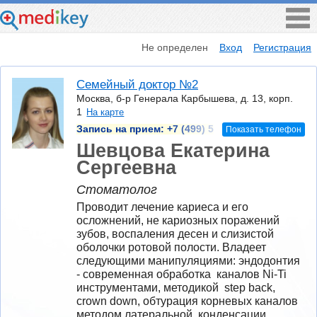
Не определен
Вход
Регистрация
Семейный доктор №2
Москва, б-р Генерала Карбышева, д. 13, корп.
1
На карте
Запись на прием:
+7 (499) 5
Показать телефон
Шевцова Екатерина
Сергеевна
Стоматолог
Проводит лечение кариеса и его 
осложнений, не кариозных поражений 
зубов, воспаления десен и слизистой 
оболочки ротовой полости. Владеет 
следующими манипуляциями: эндодонтия 
- современная обработка  каналов Ni-Ti 
инструментами, методикой  step back, 
crown down, обтурация корневых каналов 
методом латеральной  конденсации, 