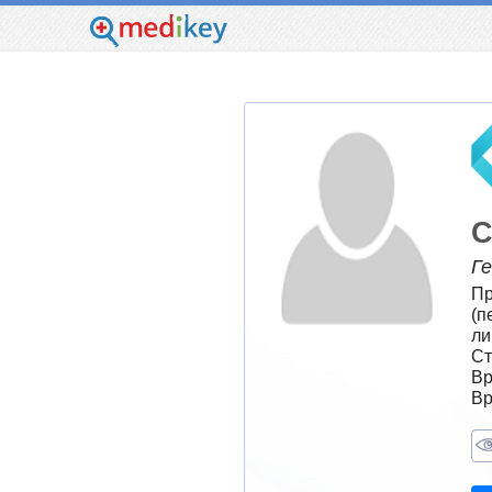
С
Г
Пр
(п
ли
Ст
Вр
Вр