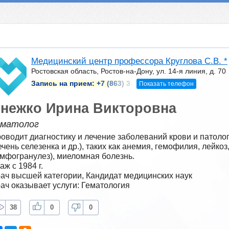
Медицинский центр профессора Круглова С.В. *
Ростовская область, Ростов-на-Дону, ул. 14-я линия, д. 70
Запись на прием:
+7 (863) 3
Показать телефон
нежко Ирина Викторовна
ематолог
оводит диагностику и лечение заболеваний крови и патолог
ечень селезенка и др.), таких как анемия, гемофилия, лейкоз
мфогранулез), миеломная болезнь.
аж с 1984 г.
ач высшей категории, Кандидат медицинских наук
ач оказывает услуги: Гематология
38
0
0