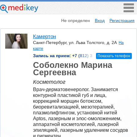
Не определен
Вход
Регистрация
Камертон
Санкт-Петербург, ул. Льва Толстого, д. 2А
На
карте
Запись на прием:
+7 (812) 3
Показать телефон
Соболекно Марина
Сергеевна
Косметолог
Врач-дерматовенеролог. Занимается 
контурной пластикой губ и лица, 
коррекцией морщин ботоксом, 
биоревитализацией, мезотерапией, 
плазмолифтингом, установкой нитей 
Aptos, лазерным и элос-омоложением, 
аппаратной косметологией, лазерной 
эпиляцией, лазерным удалением сосудов 
и пигментен.