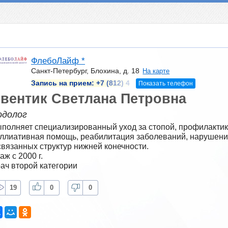
ФлебоЛайф *
Санкт-Петербург, Блохина, д. 18
На карте
Запись на прием:
+7 (812) 4
Показать телефон
вентик Светлана Петровна
одолог
полняет специализированный уход за стопой, профилактика,
ллиативная помощь, реабилитация заболеваний, нарушений
связанных структур нижней конечности.
аж с 2000 г.
ач второй категории
19
0
0