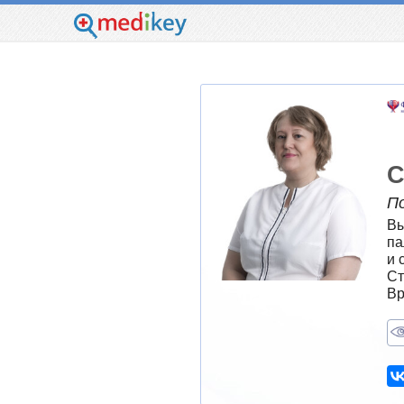
С
П
Вы
па
и 
Ст
Вр