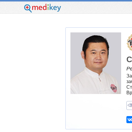
С
Р
За
за
Ст
Вр